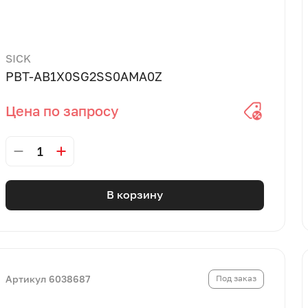
SICK
PBT-AB1X0SG2SS0AMA0Z
Цена по запросу
1
В корзину
Артикул 6038687
Под заказ