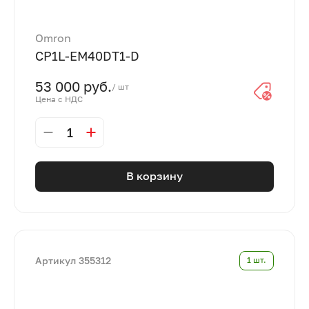
Omron
CP1L-EM40DT1-D
53 000 руб.
/ шт
Цена с НДС
1
В корзину
Артикул 355312
1 шт.